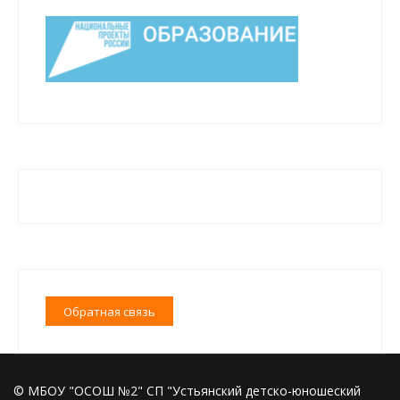
Обратная связь
© МБОУ "ОСОШ №2" СП "Устьянский детско-юношеский