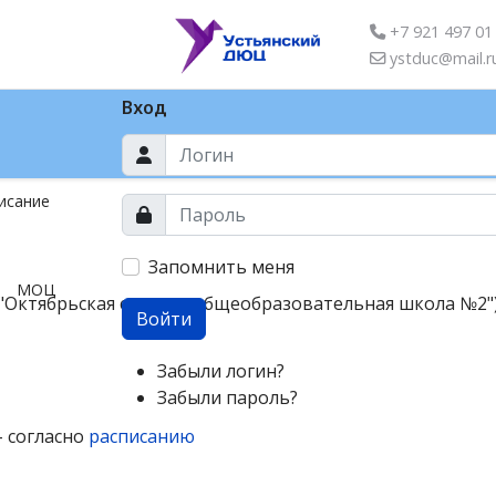
+7 921 497 01
ystduc@mail.r
Вход
исание
Запомнить меня
МОЦ
"Октябрьская средняя общеобразовательная школа №2"
Войти
Забыли логин?
Забыли пароль?
- согласно
расписанию