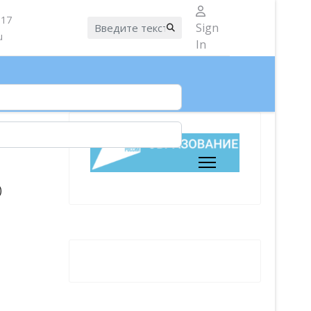
 17
Искать...
Sign
u
In
)