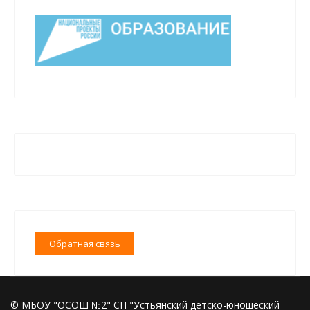
Обратная связь
© МБОУ "ОСОШ №2" СП "Устьянский детско-юношеский