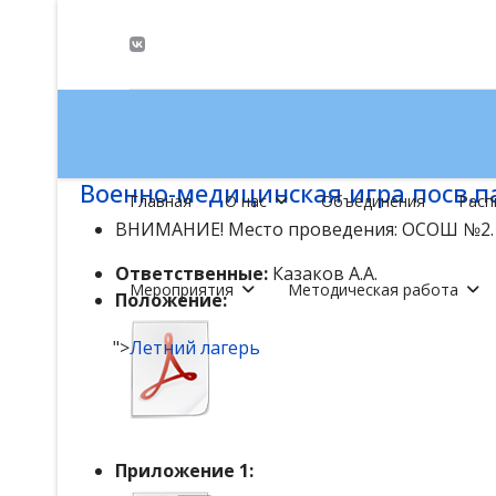
Военно-медицинская игра посв.п
Главная
О нас
Объединения
Расп
ВНИМАНИЕ! Место проведения: ОСОШ №2. Пр
Ответственные:
Казаков А.А.
Мероприятия
Методическая работа
Положение:
">
Летний лагерь
Приложение 1: