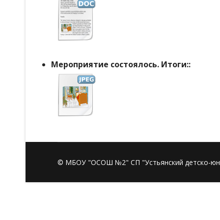
Мероприятие состоялось. Итоги::
© МБОУ "ОСОШ №2" СП "Устьянский детско-юн