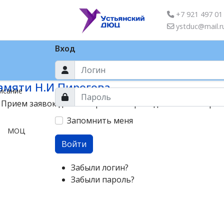
+7 921 497 01
ystduc@mail.r
Вход
амяти Н.И.Пирогова
исание
ием заявок до 6 ноября 2024. Проведение 16 ноября в
Запомнить меня
МОЦ
Войти
Забыли логин?
Забыли пароль?