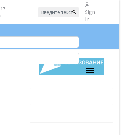
 17
Искать...
Sign
u
In
 10.00