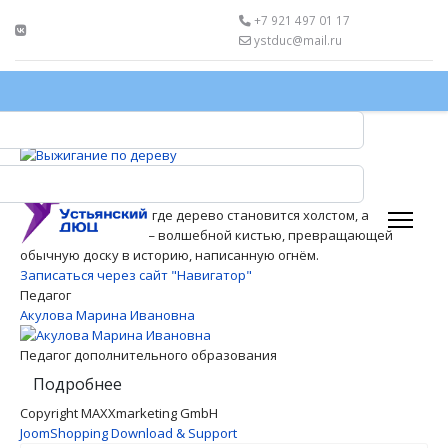
+7 921 497 01 17
ystduc@mail.ru
Выжигание по дереву
Увеличить изображение
Путешествие в мир, где дерево становится холстом, а
раскалённое перо — волшебной кистью, превращающей
обычную доску в историю, написанную огнём.
Записаться через сайт "Навигатор"
Педагог
Акулова Марина Ивановна
Педагог дополнительного образования
Подробнее
Copyright MAXXmarketing GmbH
JoomShopping Download & Support