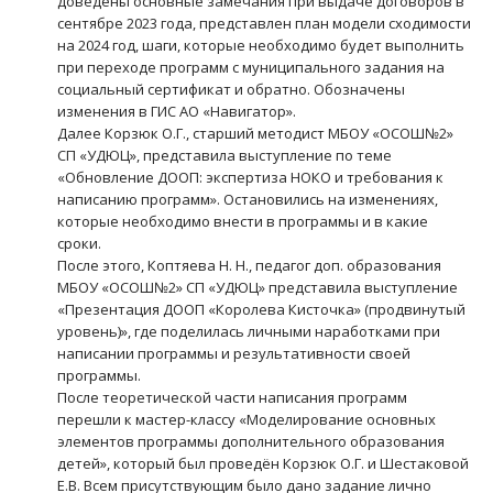
доведены основные замечания при выдаче договоров в
сентябре 2023 года, представлен план модели сходимости
на 2024 год, шаги, которые необходимо будет выполнить
при переходе программ с муниципального задания на
социальный сертификат и обратно. Обозначены
изменения в ГИС АО «Навигатор».
Далее Корзюк О.Г., старший методист МБОУ «ОСОШ№2»
СП «УДЮЦ», представила выступление по теме
«Обновление ДООП: экспертиза НОКО и требования к
написанию программ». Остановились на изменениях,
которые необходимо внести в программы и в какие
сроки.
После этого, Коптяева Н. Н., педагог доп. образования
МБОУ «ОСОШ№2» СП «УДЮЦ» представила выступление
«Презентация ДООП «Королева Кисточка» (продвинутый
уровень)», где поделилась личными наработками при
написании программы и результативности своей
программы.
После теоретической части написания программ
перешли к мастер-классу «Моделирование основных
элементов программы дополнительного образования
детей», который был проведён Корзюк О.Г. и Шестаковой
Е.В. Всем присутствующим было дано задание лично